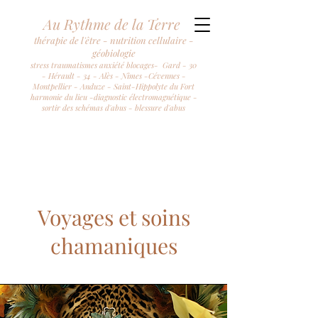
Au Rythme de la Terre
thérapie de l'être - nutrition cellulaire -
géobiologie
stress traumatismes anxiété blocages- Gard - 30
- Hérault - 34 - Alès - Nîmes -Cévennes -
Montpellier - Anduze - Saint-Hippolyte du Fort
harmonie du lieu -diagnostic électromagnétique -
sortir des schémas d'abus - blessure d'abus
Voyages et soins
chamaniques