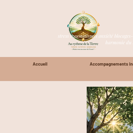
stress traumatismes anxiété blocages
harmonie du l
Accueil
Accompagnements ind