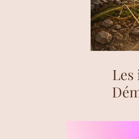
Les 
Dém