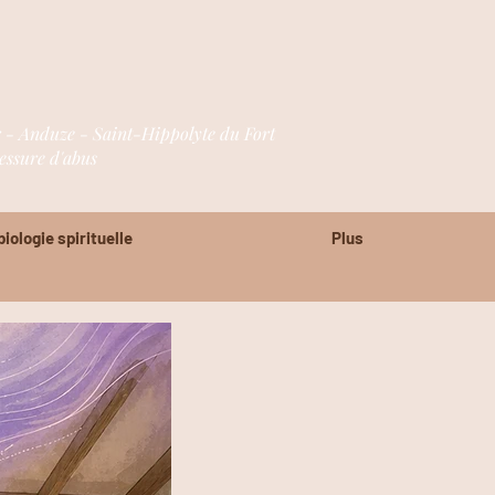
r - Anduze - Saint-Hippolyte du Fort
essure d'abus
iologie spirituelle
Plus