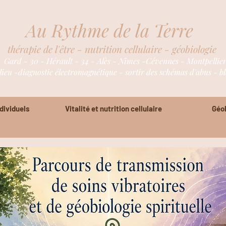
Au Rythme de la Terre
thérapie de l'être - nutrition cellulaire - géobiologie
- Gard - 30 - Hérault - 34 - Alès - Nîmes -Cévennes - Montpellie
ieu -diagnostic électromagnétique - sortir des schémas d'abus - bl
ividuels
Vitalité et nutrition cellulaire
Géob