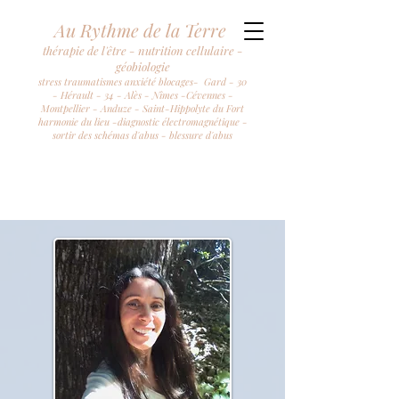
Au Rythme de la Terre
thérapie de l'être - nutrition cellulaire -
géobiologie
stress traumatismes anxiété blocages- Gard - 30
- Hérault - 34 - Alès - Nîmes -Cévennes -
Montpellier - Anduze - Saint-Hippolyte du Fort
harmonie du lieu -diagnostic électromagnétique -
sortir des schémas d'abus - blessure d'abus