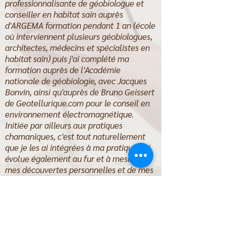
professionnalisante de géobiologue et
conseiller en habitat sain auprès
d'ARGEMA formation pendant 1 an (école
où interviennent plusieurs géobiologues,
architectes, médecins et spécialistes en
habitat sain) puis j'ai complété ma
formation auprès de l'Académie
nationale de géobiologie, avec Jacques
Bonvin, ainsi qu'auprès de Bruno Geissert
de Geotellurique.com pour le conseil en
environnement électromagnétique.
Initiée par ailleurs aux pratiques
chamaniques, c'est tout naturellement
que je les ai intégrées à ma pratique qui
évolue également au fur et à mesure de
mes découvertes personnelles et de mes
initiations auprès des mondes subtils. Je
consacre une partie de mon temps à
évoluer en Nature, à l'écoute des
différents peuples de la Nature qui
m'enseignent énormément.