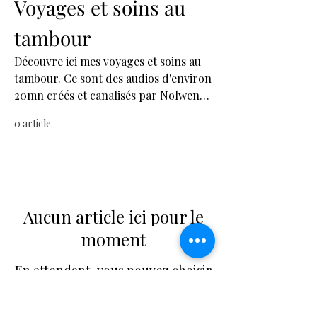
Voyages et soins au
tambour
Découvre ici mes voyages et soins au
tambour. Ce sont des audios d'environ
20mn créés et canalisés par Nolwenn
Delaterre, dans un but de découverte
0 article
de soi-même et de soins énergétiques.
Aucun article ici pour le
moment
En attendant, vous pouvez choisir
une autre catégorie pour
continuer vos achats.