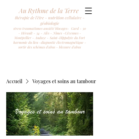
Au Rythme de la Terre
thérapie de l'être - nutrition cellulaire -
géobiologie
stress traumatismes anxiété blocages- Gard - 30
- Hérault - 34 - Alès - Nîmes -Cévennes -
Montpellier - Anduze - Saint-Hippolyte du Fort
harmonie du lieu -diagnostic électromagnétique -
sortir des schémas d'abus - blessure d'abus
Accueil
Voyages et soins au tambour