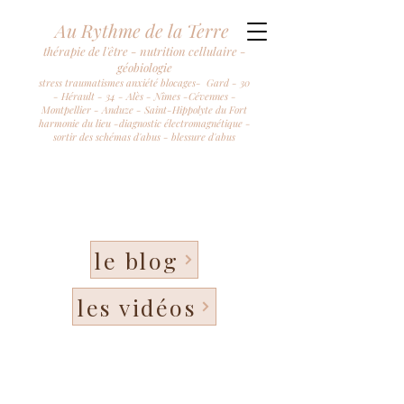
Au Rythme de la Terre
thérapie de l'être - nutrition cellulaire -
géobiologie
stress traumatismes anxiété blocages- Gard - 30
- Hérault - 34 - Alès - Nîmes -Cévennes -
Montpellier - Anduze - Saint-Hippolyte du Fort
harmonie du lieu -diagnostic électromagnétique -
sortir des schémas d'abus - blessure d'abus
le blog
les vidéos