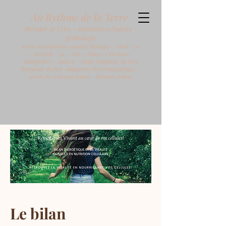
Au Rythme de la Terre
thérapie de l'être - nutrition cellulaire -
géobiologie
stress traumatismes anxiété blocages- Gard - 30
- Hérault - 34 - Alès - Nîmes -Cévennes -
Montpellier - Anduze - Saint-Hippolyte du Fort
harmonie du lieu -diagnostic électromagnétique -
sortir des schémas d'abus - blessure d'abus
Le bilan