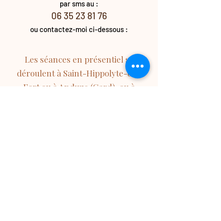
par sms au :
06 35 23 81 76
ou contactez-moi ci-dessous :
Les séances en présentiel se
déroulent à Saint-Hippolyte-du-
Fort ou à Anduze (Gard), ou à
proximité de Montpellier.
Je prends rendez-vous
Toute séance annulée moins de 24h à
l’avance est due dans son intégralité.
Cette règle s’applique également en cas
d’absence ou de report de dernière
minute.