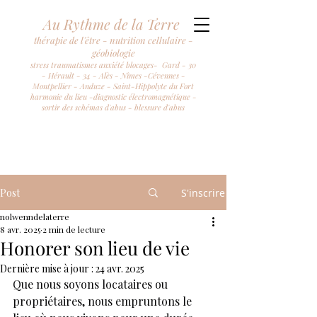
Au Rythme de la Terre
thérapie de l'être - nutrition cellulaire -
géobiologie
stress traumatismes anxiété blocages- Gard - 30
- Hérault - 34 - Alès - Nîmes -Cévennes -
Montpellier - Anduze - Saint-Hippolyte du Fort
harmonie du lieu -diagnostic électromagnétique -
sortir des schémas d'abus - blessure d'abus
Post
S'inscrire
nolwenndelaterre
8 avr. 2025
2 min de lecture
Honorer son lieu de vie
Dernière mise à jour :
24 avr. 2025
Que nous soyons locataires ou 
propriétaires, nous empruntons le 