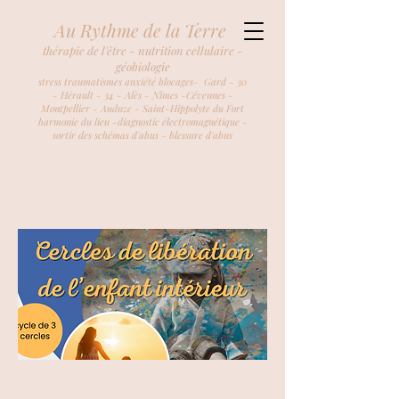
Au Rythme de la Terre
thérapie de l'être - nutrition cellulaire -
géobiologie
stress traumatismes anxiété blocages- Gard - 30
- Hérault - 34 - Alès - Nîmes -Cévennes -
Montpellier - Anduze - Saint-Hippolyte du Fort
harmonie du lieu -diagnostic électromagnétique -
sortir des schémas d'abus - blessure d'abus