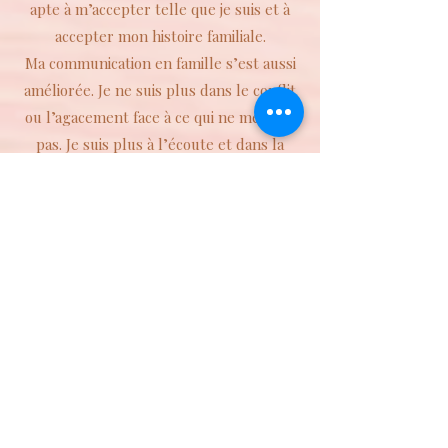
apte à m’accepter telle que je suis et à
accepter mon histoire familiale.
Ma communication en famille s’est aussi
améliorée. Je ne suis plus dans le conflit
ou l’agacement face à ce qui ne me plaît
pas. Je suis plus à l’écoute et dans la
compréhension, comme si j’agissais enfin
tel que j’avais envie qu’on agisse avec moi
et non pas comment agiraient mes
parents. Ma relation avec mes enfants
est beaucoup plus sereine, comme si
mon réservoir de tolérance s’était
agrandit.
Enfin ma petite fille intérieure est
désormais heureuse et libre. Elle me tire
vers le haut et me motive à rêver sans
cesse et à réaliser mes rêves. Quand je