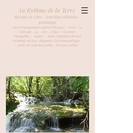
Au Rythme de la Terre
thérapie de l'être - nutrition cellulaire -
géobiologie
stress traumatismes anxiété blocages- Gard - 30
- Hérault - 34 - Alès - Nîmes -Cévennes -
Montpellier - Anduze - Saint-Hippolyte du Fort
harmonie du lieu -diagnostic électromagnétique -
sortir des schémas d'abus - blessure d'abus