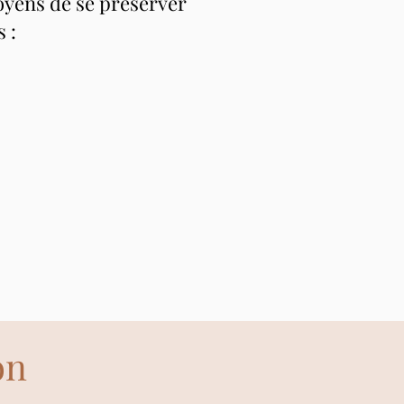
 moyens de se préserver
 :
on