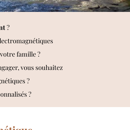
nt
?
lectromagnétiques
 votre famille ?
ngager, vous souhaitez
gnétiques ?
sonnalisés ?