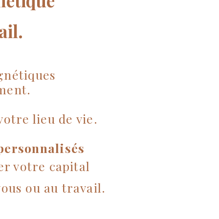
gnétique
ail.
gnétiques
ement.
otre lieu de vie.
personnalisés
er votre capital
ous ou au travail.