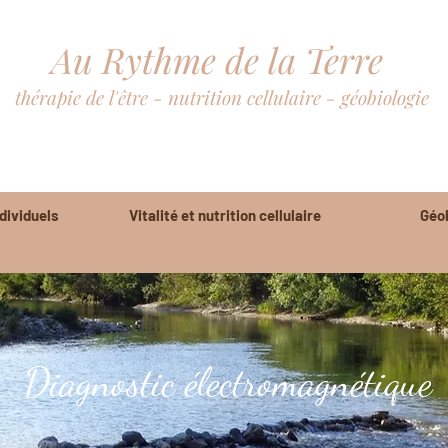
Au Rythme de la Terre
thérapie de l'être - nutrition cellulaire - géobiologie
- Gard - 30 - Hérault - 34 - Alès - Nîmes -Cévennes - Montpellie
ieu -diagnostic électromagnétique - sortir des schémas d'abus - bl
ividuels
Vitalité et nutrition cellulaire
Géob
Diagnostic électromagnétique