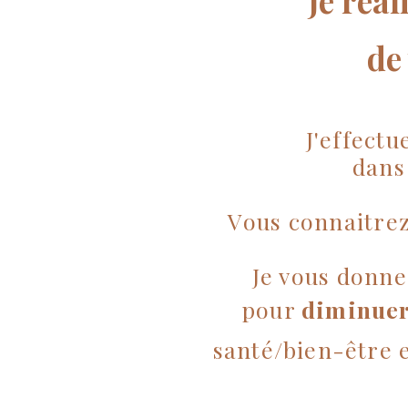
Je réa
de 
J'effect
dans
Vous connaitrez 
Je vous donn
pour
diminuer
santé/bien-être 