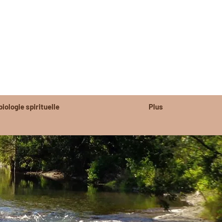
r - Anduze - Saint-Hippolyte du Fort
essure d'abus
iologie spirituelle
Plus