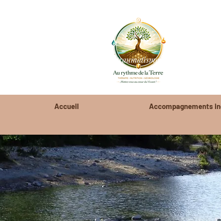
stress traumatismes anxiété blocages
harmonie du l
Accueil
Accompagnements ind