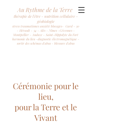
Au Rythme de la Terre
thérapie de l'être - nutrition cellulaire -
géobiologie
stress traumatismes anxiété blocages- Gard - 30
- Hérault - 34 - Alès - Nîmes -Cévennes -
Montpellier - Anduze - Saint-Hippolyte du Fort
harmonie du lieu -diagnostic électromagnétique -
sortir des schémas d'abus - blessure d'abus
Cérémonie pour le
lieu,
pour la Terre et le
Vivant