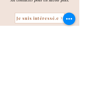
Je suis intéressé.e
Ils témoignent
Marie
"Merci Nolwenn pour la séance que tu
as dirigée ce matin. Ce fut fort
instructif et agréable. À très vite pour
un prochain atelier!"
Christelle
"Encore merci pour hier. L'atelier m'a
fait le plus grand bien
"