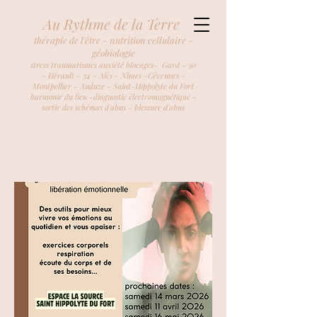
Au Rythme de la Terre
thérapie de l'être - nutrition cellulaire -
géobiologie
stress traumatismes anxiété blocages- Gard - 30
- Hérault - 34 - Alès - Nîmes -Cévennes -
Montpellier - Anduze - Saint-Hippolyte du Fort
harmonie du lieu -diagnostic électromagnétique -
sortir des schémas d'abus - blessure d'abus