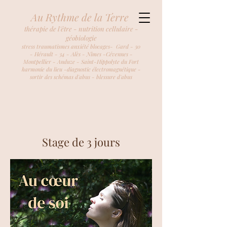
Au Rythme de la Terre
thérapie de l'être - nutrition cellulaire -
géobiologie
stress traumatismes anxiété blocages- Gard - 30
- Hérault - 34 - Alès - Nîmes -Cévennes -
Montpellier - Anduze - Saint-Hippolyte du Fort
harmonie du lieu -diagnostic électromagnétique -
sortir des schémas d'abus - blessure d'abus
Stage de 3 jours