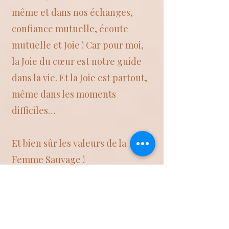
même et dans nos échanges,
confiance mutuelle, écoute
mutuelle et Joie ! Car pour moi,
la Joie du cœur est notre guide
dans la vie. Et la Joie est partout,
même dans les moments
difficiles…
Et bien sûr les valeurs de la
Femme Sauvage !
Le parcours de la femme
sauvage, c’est un peu ma propre
histoire… Comment je suis sortie