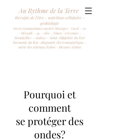
Au Rythme de la Terre
thérapie de l'être - nutrition cellulaire -
géobiologie
stress traumatismes anxiété blocages- Gard - 30
- Hérault - 34 - Alès - Nîmes -Cévennes -
Montpellier - Anduze - Saint-Hippolyte du Fort
harmonie du lieu -diagnostic électromagnétique -
sortir des schémas d'abus - blessure d'abus
Pourquoi et
comment
se protéger des
ondes?