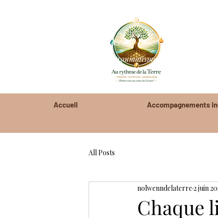
stress traumatismes anxiété blocages
harmonie du l
Accueil
Accompagnements ind
All Posts
nolwenndelaterre
2 juin 20
Chaque li