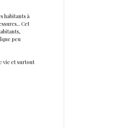
s habitants à 
ssures... Cet 
abitants, 
elque peu 
e vie et surtout 