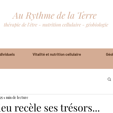
Au Rythme de la Terre
thérapie de l'être - nutrition cellulaire - géobiologie
- Gard - 30 - Hérault - 34 - Alès - Nîmes -Cévennes - Montpellie
ieu -diagnostic électromagnétique - sortir des schémas d'abus - bl
ividuels
Vitalité et nutrition cellulaire
Géob
25
1 min de lecture
eu recèle ses trésors...