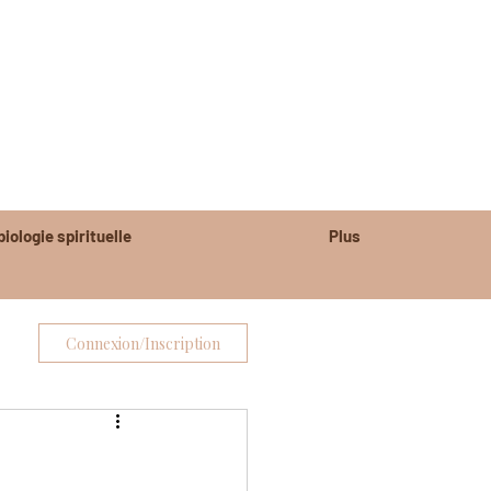
r - Anduze - Saint-Hippolyte du Fort
essure d'abus
iologie spirituelle
Plus
Connexion/Inscription