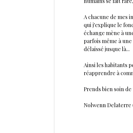
humains se fait rare,
A chacune de mes int
qui j'explique le fon
échange mène à une 
parfois même à une r
délaissé jusque là...
Ainsi les habitants p
réapprendre à commu
Prends bien soin de 
Nolwenn Delaterre (