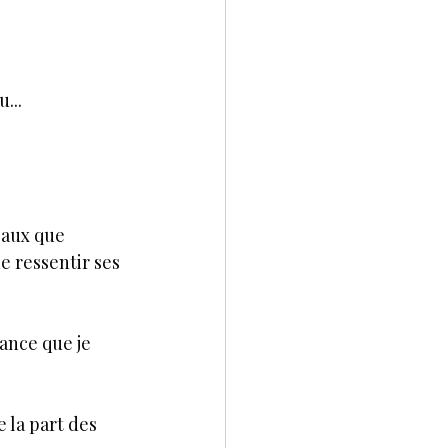
...
eaux que 
e ressentir ses 
ance que je 
 la part des 